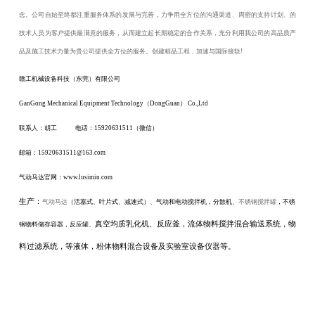
念。公司自始至终都注重服务体系的发展与完善，力争用全方位的沟通渠道、周密的支持计划、的
技术人员为客户提供最满意的服务，从而建立起长期稳定的合作关系，充分利用我公司的高品质产
品及施工技术力量为贵公司提供全方位的服务。创建精品工程，加速与国际接轨!
赣工机械设备科技（东莞）有限公司
GanGong Mechanical Equipment Technology（DongGuan） Co.,Ltd
联系人：胡工
电话：15920631511（微信）
邮箱：
15920631511@163.com
气动马达官网：
www.lusimin.com
生产：
气动马达
（活塞式、叶片式、减速式）、气动和电动搅拌机，分散机、
不锈钢搅拌罐
，不锈
真空均质乳化机、反应釜，流体物料搅拌混合输送系统，物
钢物料储存容器，反应罐、
料过滤系统，等液体，粉体物料混合设备及实验室设备仪器等。