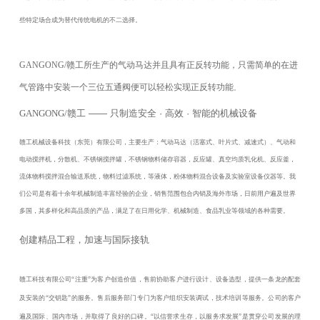
些特定场合成为替代传统电机的不二选择。
GANGONG/赣工所生产的气动马达并且具有正反转功能，只需简单的在进
气管路中安装一个三位五通阀便可以轻松实现正反转功能
。
GANGONG/赣工
—— 只制造安全 · 高效 · 智能的机械设备
赣工机械设备科技（东莞）有限公司，主要生产：
气动马达
（活塞式、叶片式、减速式）、气动和
电动搅拌机，分散机、不锈钢搅拌罐，不锈钢物料储存容器，反应罐、真空均质乳化机、反应釜，
流体物料搅拌混合输送系统，物料过滤系统，等液体，粉体物料混合设备及实验室设备仪器等。我
们公司是有着十余年机械制造丰富经验的企业，销售范围包合内销及海外市场，日前用户遍及世界
多国，其多样化和高品质的产品，满足了在日用化学、机械制造、食品乳业等领域的各种需要
。
创建精品工程，加速与国际接轨
赣工科技有限公司
“注重”为客户创造价值，售前协助客户进行设计、设备选型，提供一条龙的配套
及安装的“交钥匙”的服务。售后服务部门专门为客户组织安装调试，技术培训等服务。公司的客户
遍及国际、国内市场，并取得了良好的口碑。“以信誉求生存，以服务求发展”是贯穿公司发展的理