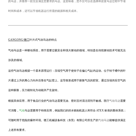
的马达，并推荐一款完全满足您要求的马达。这意味着，您不仅可以在选择和设置马达过程中节省
时间和成本，还可以节省机器运行所需的能源和相关成本。
GANGONG/赣工
叶片式气动马达的特点
气动马达是一种驱动系统，用于需要过载安全和强大驱动的领域，特别是在传统驱动技术可能无法
涉及的领域。
这些气动马达根据一个基本原理运行：压缩空气用于使转子在偏心气缸内运动。位于转子槽中的叶
片通过上升的离心力向外压靠在气缸壁上。这导致形成用于膨胀气压的腔室。通过压缩供应空气的
这种膨胀，压力能转化为动能并产生旋转。
根据具体应用，用于食品行业的气动马达需要无油、密封且对清洁溶剂不敏感。医疗
气动马达
需要
可消毒，
气动
马达需要用于特殊应用，例如我们的排水铣刨机器人和符合
ATEX 标准的整体系统；
可随时用于危险的爆炸环境。赣工机械设备科技（东莞）有限公司所生产的
气动马达
能够提供满足
上述所有要求。