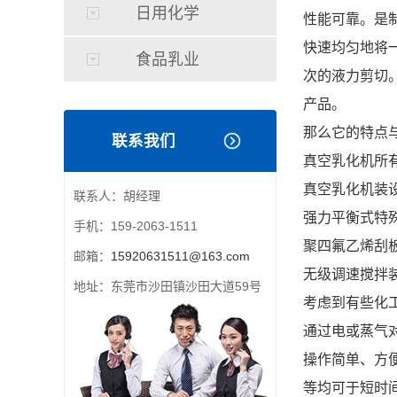
日用化学
性能可靠。是
快速均匀地将
食品乳业
次的液力剪切
产品。
那么它的特点
联系我们
真空乳化机所有
真空乳化机装
联系人：胡经理
强力平衡式特
手机：159-2063-1511
聚四氟乙烯刮
邮箱：
15920631511@163.com
无级调速搅拌
地址：东莞市沙田镇沙田大道59号
考虑到有些化
通过电或蒸气
操作简单、方
等均可于短时