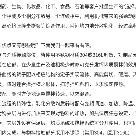
制药、生物、化妆品、化工、食品、石油等客户批量生产的*选择
一个相或多个相分布致另一个连续相中，利用机械带来的强劲动
。离心挤压撞击撕裂等综合作用，瞬间均匀地分散乳化，经过高频
与优点又有哪些呢？下面我们一起来看看吧。
与介质接触部位，皆使用不锈钢材质304或316L制做，对制品
设在底部，在少量生产及油相极少时亦可充分发挥均质搅拌的效
殊曲线的转子配以相应结构的定子实现流体、高能剪切、碾磨、
板，随时迎合搅拌槽之形体，扫净挂壁粘料，以求快速传热。
装配，随时方便地调整搅拌转速，以求混合。
工流程的特殊性，乳化分散均质器可配有变频调速、加热、降温
对锅夹层内进行加热来实现对物料的加热，加热温度任意设定，
便，夹层外设有保温层。均质系统和搅拌系统可分开使用，也可
间内完成。与物料接触部分采用不锈钢（常用304，医用316L