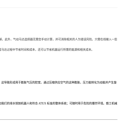
解。此外，
气动马达选择器无需您手动计算，并可消除相关的人为错误风险。只需在线输入一些
置马达过程中节省时间和成本，还可以节省机器运行所需的能源和相关成本。
。这导致形成用于膨胀气压的腔室。通过压缩供应空气的这种膨胀，压力能转化为动能并产生旋
如我们的排水铣刨机器人和符合
ATEX 标准的整体系统；可随时用于危险的爆炸环境。赣工机械