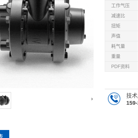
工作气压
减速比
扭矩
声值
耗气量
重量
PDF资料
技术
159-
情