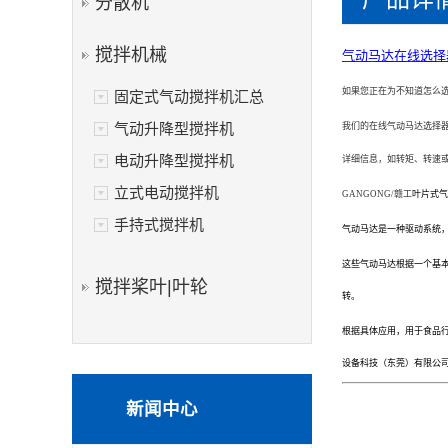
分散机
搅拌机械
气动马达在线选择
如果您正在为不知道怎么
固定式气动搅拌机汇总
气动升降型搅拌机
我们的在线气动马达选择
电动升降型搅拌机
详细信息，如转矩、转速
立式电动搅拌机
GANGONG/赣工
叶片式气
手持式搅拌机
气动马达是一种驱动系统
这些气动马达根据一个基
搅拌桨叶|叶轮
转。
根据具体应用，用于食品
设备科技（东莞）有限公
新闻中心