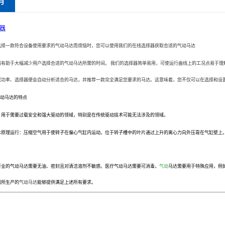
器
选择一款符合设备使用要求的气动马达而烦恼时，您可以使用我们的在线选择器获取合适的
气动马达
器有助于大幅减少用户选择合适的
气动马达
所需的时间。
我们的选择器简单易用，可使运行曲线上的工况点易于理
或功率、选择器便会自动分析适合的马达，并推荐一款完全满足您要求的马达。这意味着，您不仅可以在选择和设
动马达的特点
，用于需要过载安全和强大驱动的领域，特别是在传统驱动技术可能无法涉及的领域。
本原理运行：压缩空气用于使转子在偏心气缸内运动。位于转子槽中的叶片通过上升的离心力向外压靠在气缸壁上
行业的气动马达需要无油、密封且对清洁溶剂不敏感。医疗气动马达需要可消毒，
气动
马达需要用于特殊应用，例
司所生产的
气动马达
能够提供满足上述所有要求。