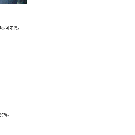
非标可定做。
察窗。