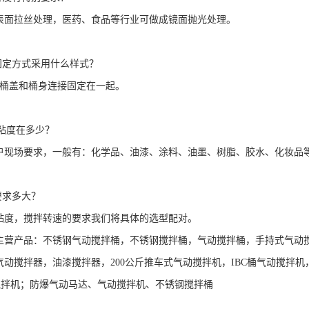
表面拉丝处理，医药、食品等行业可做成镜面抛光处理。
固定方式采用什么样式？
桶盖和桶身连接固定在一起。
粘度在多少？
户现场要求，一般有：化学品、油漆、涂料、油墨、树脂、胶水、化妆品
要求多大？
粘度，搅拌转速的要求我们将具体的选型配对。
主营产品：不锈钢气动搅拌桶，不锈钢搅拌桶，气动搅拌桶，手持式气动
气动搅拌器，油漆搅拌器，
200
公斤推车式气动搅拌机，
IBC
桶气动搅拌机
搅拌机；防爆气动马达、气动搅拌机、不锈钢搅拌桶