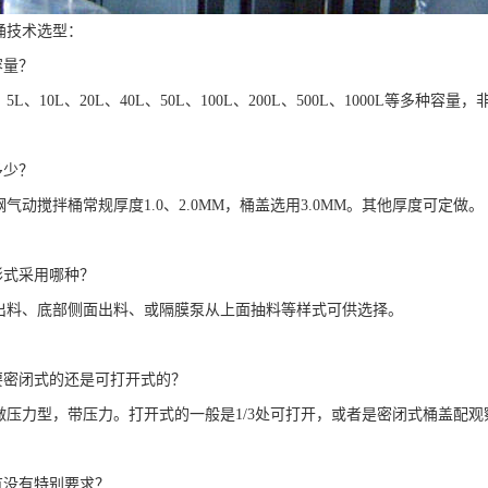
桶技术选型：
容量？
：
5L
、
10L
、
20L
、
40L
、
50L
、
100L
、
200L
、
500L
、
1000L
等多种容量，
多少？
钢气动搅拌桶常规厚度
1.0
、
2.0MM
，桶盖选用
3.0MM
。其他厚度可定做。
形式采用哪种？
出料、底部侧面出料、或隔膜泵从上面抽料等样式可供选择。
要密闭式的还是可打开式的？
做压力型，带压力。打开式的一般是
1/3
处可打开，或者是密闭式桶盖配观
有没有特别要求？