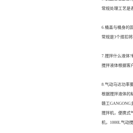
常规处理工艺是
6.
桶盖与桶身的
常规是
3
个搭扣将
7.
搅拌什么液体
?
搅拌液体根据客
8.
气动马达功率
根据搅拌液体的
赣工
G
ANGONG
搅拌机，便携式
机，
1000L
气动